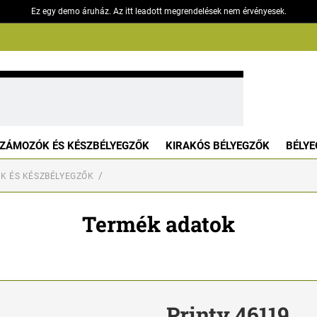
Ez egy demo áruház. Az itt leadott megrendelések nem érvényesek.
ZÁMOZÓK ÉS KÉSZBÉLYEGZŐK
KIRAKÓS BÉLYEGZŐK
BÉLYE
K ÉS KÉSZBÉLYEGZŐK
Termék adatok
Printy 46119