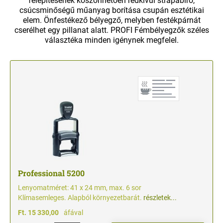
felépítésének köszönhetően redkívül strapabíró,
TYPO PROFI KIRAKÓS BÉLYEGZŐK
csúcsminőségű műanyag borítása csupán esztétikai
CSEREPÁRNA PROFI FÉMBÉLYEGZŐKHÖZ ÉS
KIEGÉSZÍTŐK
PROFI FÉM SORSZÁMOZÓK
elem. Önfestékező bélyegző, melyben festékpárnát
AUTOMATA SORSZÁMOZÓHOZ
cserélhet egy pillanat alatt. PROFI Fémbélyegzők széles
KIEGÉSZÍTŐK TYPO BÉLYEGZŐKHÖZ
választéka minden igénynek megfelel.
BÉLYEGZŐ FESTÉKEK
KÉSZBÉLYEGZŐK
OFFICE PRINTY KÉSZBÉLYEGZŐK
ASZTALI BÉLYEGZŐPÁRNÁK
CLASSIC KÉZI DÁTUMBÉLYEGZŐK
BÉLYEGZŐ ÁLLVÁNYOK
CLASSIC KÉZI SORSZÁMOZÓK
AUTOMATA SORSZÁMOZÓ BÉLYEGZŐK
Professional 5200
Lenyomatméret: 41 x 24 mm, max. 6 sor
Klímasemleges. Alapból környezetbarát.
részletek...
Ft. 15 330,00
áfával