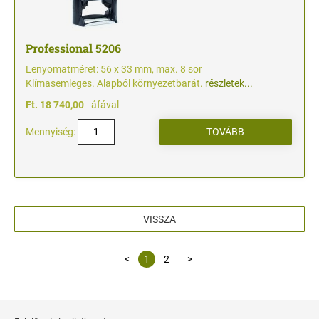
Professional 5206
Lenyomatméret: 56 x 33 mm, max. 8 sor
Klímasemleges. Alapból környezetbarát.
részletek...
Ft. 18 740,00
áfával
Mennyiség:
VISSZA
<
1
2
>