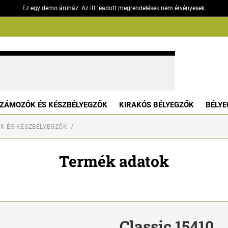
Ez egy demo áruház. Az itt leadott megrendelések nem érvényesek.
ZÁMOZÓK ÉS KÉSZBÉLYEGZŐK
KIRAKÓS BÉLYEGZŐK
BÉLYE
K ÉS KÉSZBÉLYEGZŐK
Termék adatok
Classic 15410