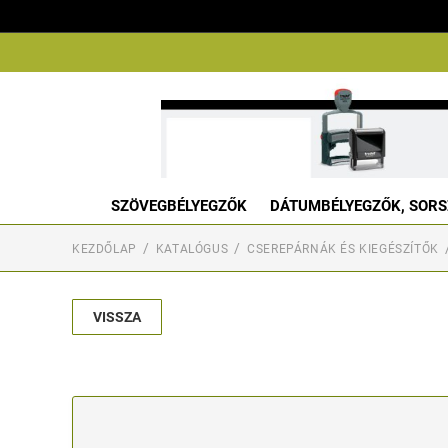
SZÖVEGBÉLYEGZŐK
DÁTUMBÉLYEGZŐK, SORS
KEZDŐLAP
KATALÓGUS
CSEREPÁRNÁK ÉS KIEGÉSZÍTŐK
VISSZA