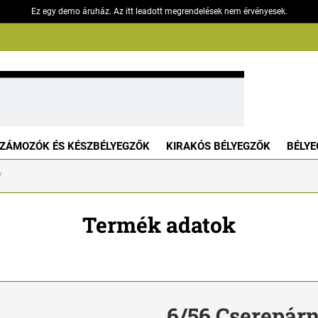
Ez egy demo áruház. Az itt leadott megrendelések nem érvényesek.
ZÁMOZÓK ÉS KÉSZBÉLYEGZŐK
KIRAKÓS BÉLYEGZŐK
BÉLYE
Termék adatok
6/56 Cserepár