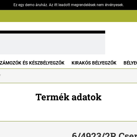
Ez egy demo áruház. Az itt leadott megrendelések nem érvényesek.
ZÁMOZÓK ÉS KÉSZBÉLYEGZŐK
KIRAKÓS BÉLYEGZŐK
BÉLYE
Termék adatok
6/4923/2R Cse