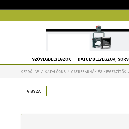
SZÖVEGBÉLYEGZŐK
DÁTUMBÉLYEGZŐK, SORS
KEZDŐLAP
KATALÓGUS
CSEREPÁRNÁK ÉS KIEGÉSZÍTŐK
VISSZA